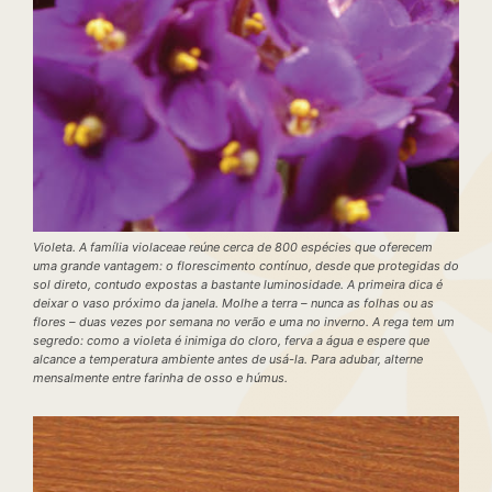
Violeta. A família violaceae reúne cerca de 800 espécies que oferecem
uma grande vantagem: o florescimento contínuo, desde que protegidas do
sol direto, contudo expostas a bastante luminosidade. A primeira dica é
deixar o vaso próximo da janela. Molhe a terra – nunca as folhas ou as
flores – duas vezes por semana no verão e uma no inverno. A rega tem um
segredo: como a violeta é inimiga do cloro, ferva a água e espere que
alcance a temperatura ambiente antes de usá-la. Para adubar, alterne
mensalmente entre farinha de osso e húmus.