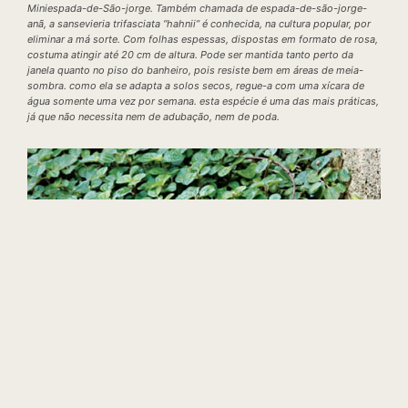
Miniespada-de-São-jorge. Também chamada de espada-de-são-jorge-
anã, a sansevieria trifasciata ‘‘hahnii’’ é conhecida, na cultura popular, por
eliminar a má sorte. Com folhas espessas, dispostas em formato de rosa,
costuma atingir até 20 cm de altura. Pode ser mantida tanto perto da
janela quanto no piso do banheiro, pois resiste bem em áreas de meia-
sombra. como ela se adapta a solos secos, regue-a com uma xícara de
água somente uma vez por semana. esta espécie é uma das mais práticas,
já que não necessita nem de adubação, nem de poda.