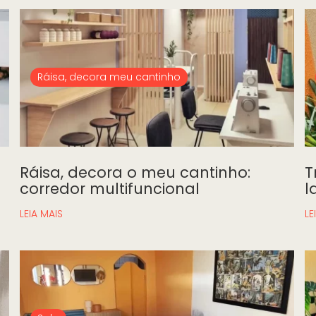
Ráisa, decora meu cantinho
Ráisa, decora o meu cantinho:
T
corredor multifuncional
l
LEIA MAIS
LE