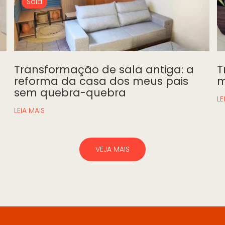
Sala
Transformação de sala antiga: a
T
reforma da casa dos meus pais
m
sem quebra-quebra
LE
LEIA MAIS
VEJA MAIS