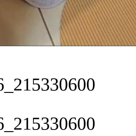
6_215330600
6_215330600