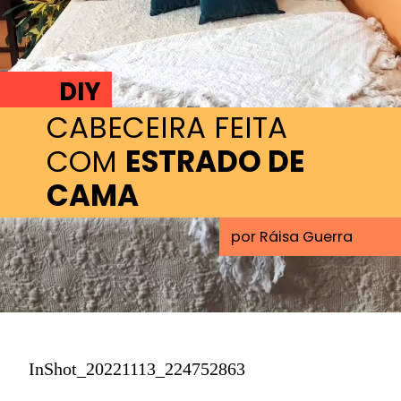
DIY
CABECEIRA FEITA
COM
ESTRADO DE
CAMA
por Ráisa Guerra
InShot_20221113_224752863