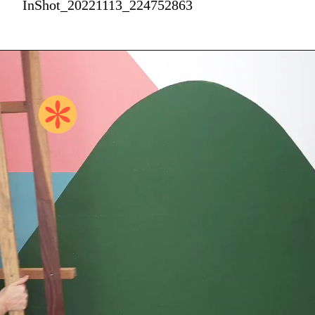
InShot_20221113_224752863