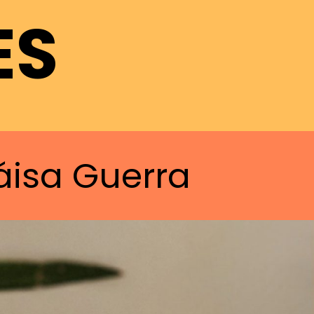
ES
áisa Guerra