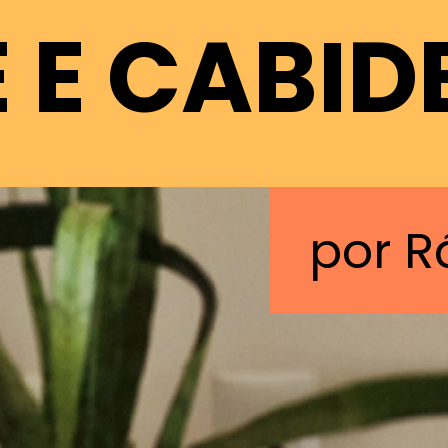
 E CABID
por R