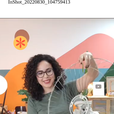
InShot_20220830_104759413