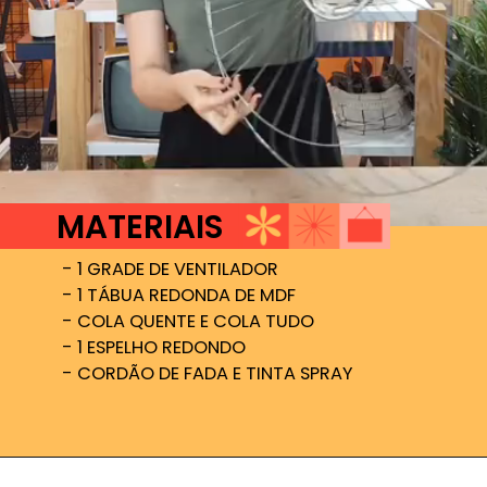
MATERIAIS
- 1 GRADE DE VENTILADOR
- 1 TÁBUA REDONDA DE MDF
- COLA QUENTE E COLA TUDO
- 1 ESPELHO REDONDO
- CORDÃO DE FADA E TINTA SPRAY