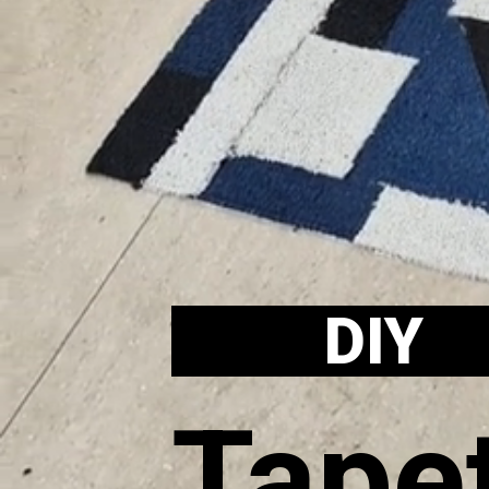
DIY
Tape