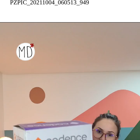
PZPIC_20211004_060513_949