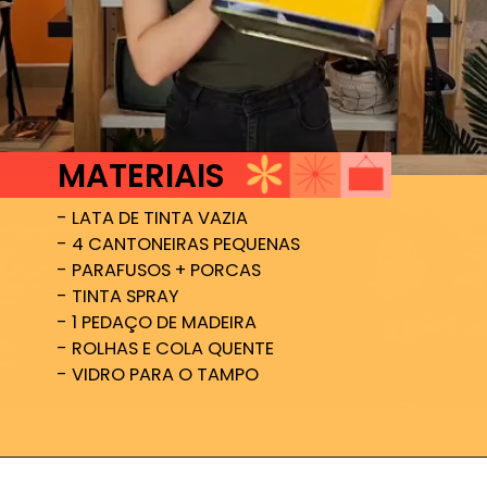
MATERIAIS
- LATA DE TINTA VAZIA

- 4 CANTONEIRAS PEQUENAS

- PARAFUSOS + PORCAS

- TINTA SPRAY

- 1 PEDAÇO DE MADEIRA

- ROLHAS E COLA QUENTE

- VIDRO PARA O TAMPO