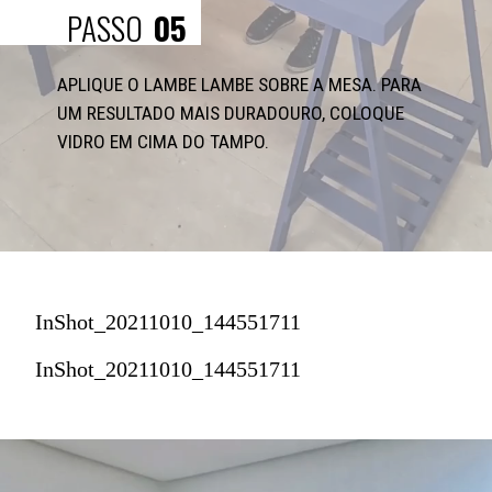
PASSO
05
APLIQUE O LAMBE LAMBE SOBRE A MESA. PARA 
UM RESULTADO MAIS DURADOURO, COLOQUE 
VIDRO EM CIMA DO TAMPO.
InShot_20211010_144551711
InShot_20211010_144551711