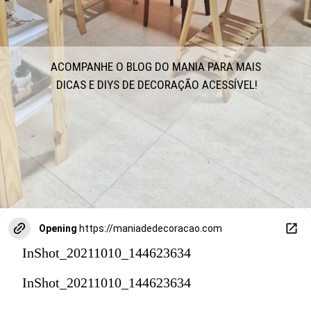
ACOMPANHE O BLOG DO MANIA PARA MAIS 
DICAS E DIYS DE DECORAÇÃO ACESSÍVEL!
Opening
https://maniadedecoracao.com
InShot_20211010_144623634
InShot_20211010_144623634