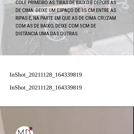
COLE PRIMEIRO AS TIRAS DE BAIXO E DEPOIS AS 
DE CIMA. DEIXE UM ESPAÇO DE 15 CM ENTRE AS 
RIPAS E, NA PARTE EM QUE AS DE CIMA CRUZAM 
COM AS DE BAIXO, DEIXE COM 5CM DE 
DISTÂNCIA UMA DAS OUTRAS.
InShot_20211128_164339819
InShot_20211128_164339819