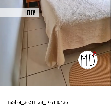
DIY
InShot_20211128_165130426