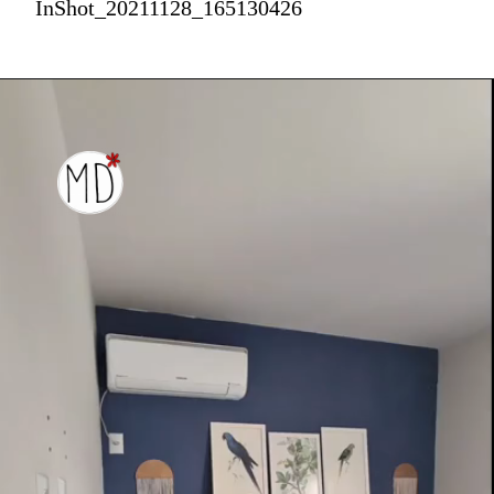
InShot_20211128_165130426