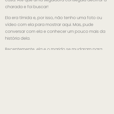
charada e foi buscar!
Ela era tímida e, por isso, não tenho uma foto ou
vídeo com ela para mostrar aqui. Mas, pude
conversar com ela e conhecer um pouco mais da
história dela.
Recentemente, ela e o marido se mudaram para
uma casa nova. Fiquei muito feliz em saber que
esse móvel vai ser um pedacinho de um novo
capítulo na história desse casal, que são uns fofos!
Saber que uma das minhas criações vai poder
fazer parte de um novo lar e recomeços foi muito
especial para mim. Mal posso esperar para
conhecer mais histórias e seguidores nesse quadro!