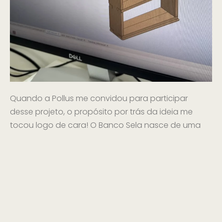
Quando a Pollus me convidou para participar
desse projeto, o propósito por trás da ideia me
tocou logo de cara! O Banco Sela nasce de uma
visão que nós compartilhamos, a de que o design
pode surgir da sustentabilidade. Isso faz parte da
minha
essência
como profissional, e quem me
acompanha já percebeu o quanto eu valorizo o
reaproveitamento, o garimpo e a transformação
de peças
que carregam história.