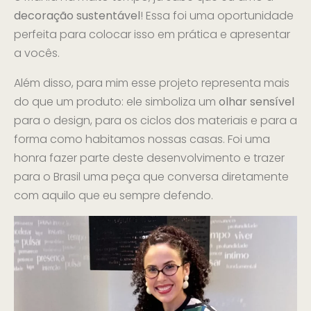
decoração sustentável
! Essa foi uma oportunidade
perfeita para colocar isso em prática e apresentar
a vocês.
Além disso, para mim esse projeto representa mais
do que um produto: ele simboliza um
olhar sensível
para o design, para os ciclos dos materiais e para a
forma como habitamos nossas casas. Foi uma
honra fazer parte deste desenvolvimento e trazer
para o Brasil uma peça que conversa diretamente
com aquilo que eu sempre defendo.