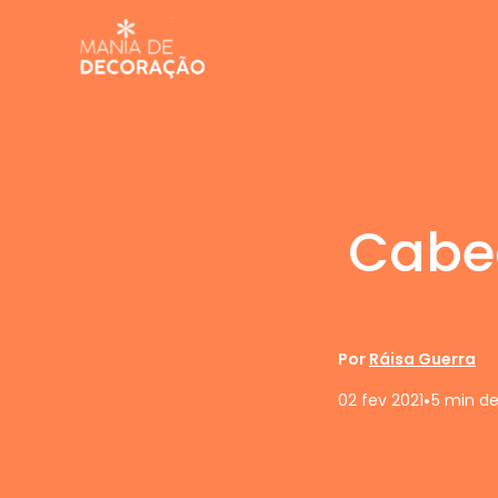
Cabec
Por
Ráisa Guerra
•
02 fev 2021
5 min de