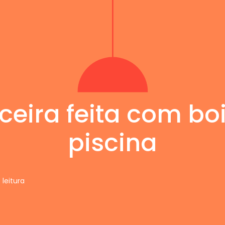
eira feita com bo
piscina
 leitura