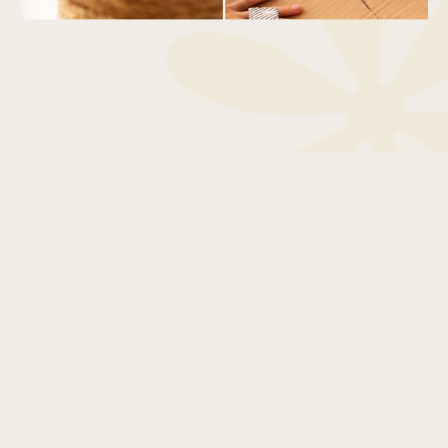
Agora vamos ao estofado: rabisque no papelão a