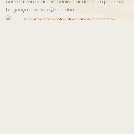
certeza vou usar essa ideia e arrumar um pouco a
bagunça dos fios 😛 hahaha
Para a parede! Acho que é bem fácil de fazer:
basta pintar os rolos com spray, cortar cada rolo
em 4 partes (para serem as pétalas) e colar na tela
🙂
Decoração para guardanapos! 😀 Fica um charme
e deixa a mesa do jantar ou do almoço ainda mais
especial 😉