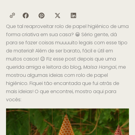
Que tal reaproveitar rolo de papel higiênico de uma
forma criativa em sua casa? 😀 Sério gente, dá
para se fazer coisas muuuuito legais com esse tipo
de material! Além de ser barato, fácil e útil em
muitos casos! 😉 Fiz esse post depois que uma
querida amiga e leitora do blog,
Maisa Hangai
, me
mostrou algumas ideias com rolo de papel
higiênico. Fiquei tão encantada que fui atrás de
mais ideias! O que encontrei, mostro aqui para
vocês: