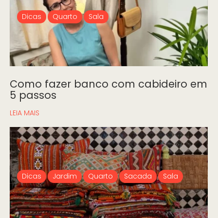
Dicas
Quarto
Sala
Como fazer banco com cabideiro em
5 passos
LEIA MAIS
Dicas
Jardim
Quarto
Sacada
Sala