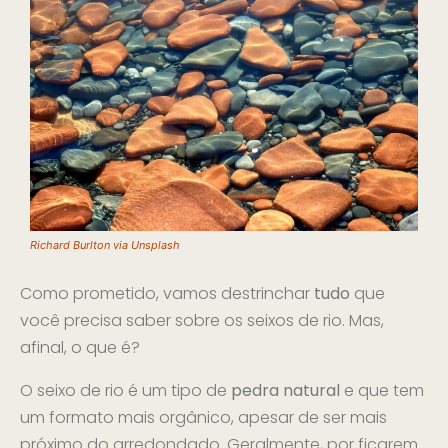
Richard Burlton via Unsplash
Como prometido, vamos destrinchar
tudo
que
você precisa saber sobre os seixos de rio. Mas,
afinal, o que é?
O seixo de rio é um tipo de
pedra natural
e que tem
um formato mais orgânico, apesar de ser mais
próximo do arredondado. Geralmente, por ficarem